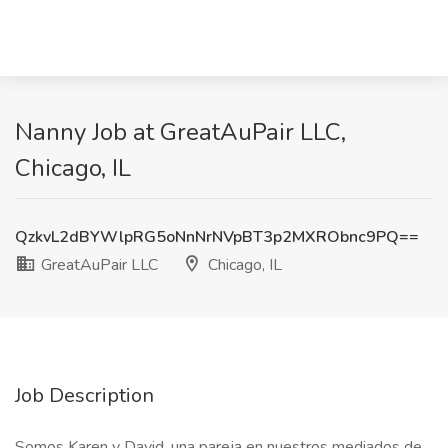
Nanny Job at GreatAuPair LLC,
Chicago, IL
QzkvL2dBYWlpRG5oNnNrNVpBT3p2MXRObnc9PQ==
GreatAuPair LLC
Chicago, IL
Job Description
Somos Karen y David, una pareja en nuestros mediados de