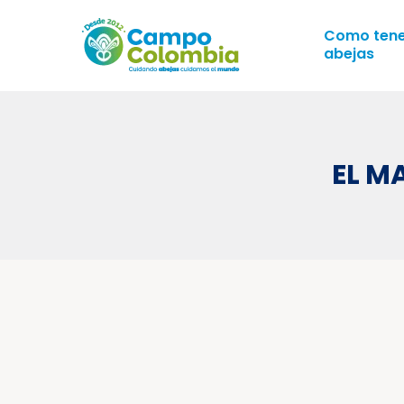
Como ten
abejas
EL M