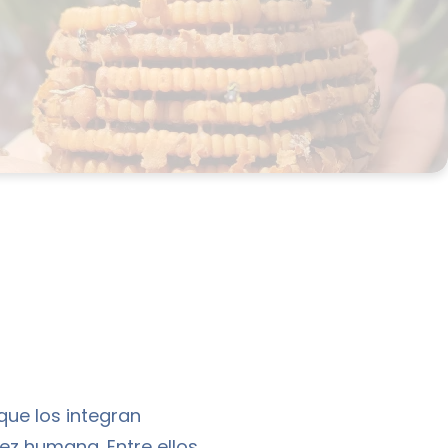
ue los integran
z humana. Entre ellos