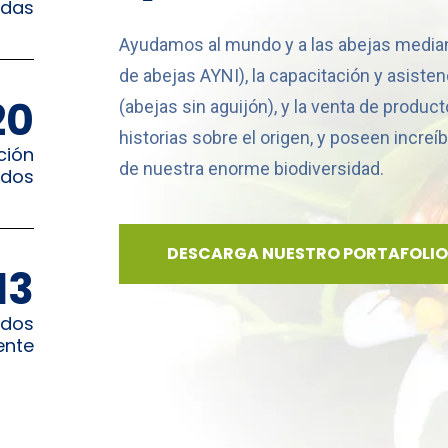
adas
Ayudamos al mundo y a las abejas median
de abejas AYNI), la capacitación y asisten
20
(abejas sin aguijón), y la venta de produ
historias sobre el origen, y poseen incre
ción
de nuestra enorme biodiversidad.
ados
DESCARGA NUESTRO PORTAFOLIO
13
ados
ente