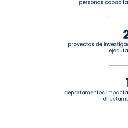
personas capacit
proyectos de investiga
ejecut
departamentos impact
directam